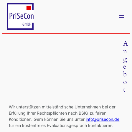
Zum
Inhalt
springen
A
n
g
e
b
o
t
Wir unterstützen mittelständische Unternehmen bei der
Erfüllung Ihrer Rechtspflichten nach BSIG zu fairen
Konditionen. Gern können Sie uns unter
info@prisecon.de
für ein kostenfreies Evaluationsgespräch kontaktieren.